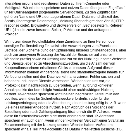
Interaktion mit uns und registrieren Daten zu Ihrem Computer oder
Mobilgerät. Wir erheben, speichern und nutzen Daten über jeden Zugriff auf
unser Onlineangebot (sogenannte Serverlogfiles). Zu den Zugriffsdaten
gehören Name und URL der abgerufenen Datei, Datum und Uhrzeit des
Abrufs, übertragene Datenmenge, Meldung über erfolgreichen Abruf (HTTP
response code), Browsertyp und Browserversion, Betriebssystem, Referrer
URL (d.h. die zuvor besuchte Seite), IP-Adresse und der anfragende
Provider.
Wir nutzen diese Protokolldaten ohne Zuordnung zu Ihrer Person oder
sonstiger Profilerstellung für statistische Auswertungen zum Zweck des
Betriebs, der Sicherheit und der Optimierung unseres Onlineangebotes, aber
auch zur anonymen Erfassung der Anzahl der Besucher auf unserer
Webseite (traffic) sowie zu Umfang und zur Art der Nutzung unserer Webseite
und Dienste, ebenso zu Abrechnungszwecken, um die Anzahl der von
Kooperationspartnern erhaltenen Clicks zu messen. Aufgrund dieser
Informationen können wir personalisierte und standortbezogene Inhalte zur
Verfügung stellen und den Datenverkehr analysieren, Fehler suchen und
beheben und unsere Dienste verbessern. Wir behalten uns vor, die
Protokolldaten nachträglich zu überprüfen, wenn aufgrund konkreter
Anhaltspunkte der berechtigte Verdacht einer rechtswidrigen Nutzung
besteht. IP-Adressen speichern wir für einen begrenzten Zeitraum in den
Logfiles, wenn dies für Sicherheitszwecke erforderlich oder für die
Leistungserbringung oder die Abrechnung einer Leistung nötig ist, z. B. wenn
Sie eines unserer Angebote nutzen. Nach Abbruch des Vorgangs der
Bestellung oder nach Zahlungseingang löschen wir die IP-Adresse, wenn
diese für Sicherheitszwecke nicht mehr erforderlich sind. IP-Adressen
speichern wir auch dann, wenn wir den konkreten Verdacht einer Straftat im
Zusammenhang mit der Nutzung unserer Website haben. Außerdem
speichern wir als Teil Ihres Accounts das Datum Ihres letzten Besuchs (z.B.