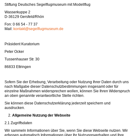
Stiftung Deutsches Segelflugmuseum mit Modellflug
Wasserkuppe 2
D-36129 Gersfeld/Rhön
Fon: 0 66 54 - 77 37
Mail:
kontakt@segelflugmuseum.de
Präsident Kuratorium
Peter Ocker
Tussenhauser Str. 30
86833 Ettringen
Sofern Sie der Erhebung, Verarbeitung oder Nutzung Ihrer Daten durch uns
nach Maßgabe dieser Datenschutzbestimmungen insgesamt oder für
einzelne Maßnahmen widersprechen wollen, können Sie Ihren Widerspruch
an oben genannte verantwortliche Stelle richten.
Sie können diese Datenschutzerklärung jederzeit speichern und
ausdrucken.
Allgemeine Nutzung der Webseite
2.1 Zugriffsdaten
Wir sammeln Informationen über Sie, wenn Sie diese Webseite nutzen. Wir
erfassen automatisch Informationen über Ihr Nutzungsverhalten und Ihre