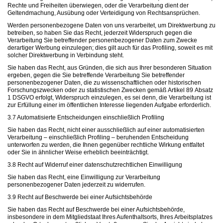
Rechte und Freiheiten überwiegen, oder die Verarbeitung dient der
Geltendmachung, Ausübung oder Verteidigung von Rechtsansprüchen.
Werden personenbezogene Daten von uns verarbeitet, um Direktwerbung zu
betreiben, so haben Sie das Recht, jederzeit Widerspruch gegen die
Verarbeitung Sie betreffender personenbezogener Daten zum Zwecke
derartiger Werbung einzulegen; dies gilt auch für das Profiling, soweit es mit
solcher Direktwerbung in Verbindung steht.
Sie haben das Recht, aus Gründen, die sich aus Ihrer besonderen Situation
ergeben, gegen die Sie betreffende Verarbeitung Sie betreffender
personenbezogener Daten, die zu wissenschaftlichen oder historischen
Forschungszwecken oder zu statistischen Zwecken gemäß Artikel 89 Absatz
1 DSGVO erfolgt, Widerspruch einzulegen, es sei denn, die Verarbeitung ist
zur Erfüllung einer im öffentlichen Interesse liegenden Aufgabe erforderlich.
3.7 Automatisierte Entscheidungen einschließlich Profiling
Sie haben das Recht, nicht einer ausschließlich auf einer automatisierten
Verarbeitung – einschließlich Profiling – beruhenden Entscheidung
unterworfen zu werden, die Ihnen gegenüber rechtliche Wirkung entfaltet
oder Sie in ähnlicher Weise erheblich beeinträchtigt.
3.8 Recht auf Widerruf einer datenschutzrechtlichen Einwilligung
Sie haben das Recht, eine Einwilligung zur Verarbeitung
personenbezogener Daten jederzeit zu widerrufen.
3.9 Recht auf Beschwerde bei einer Aufsichtsbehörde
Sie haben das Recht auf Beschwerde bei einer Aufsichtsbehörde,
insbesondere in dem Mitgliedstaat Ihres Aufenthaltsorts, Ihres Arbeitsplatzes