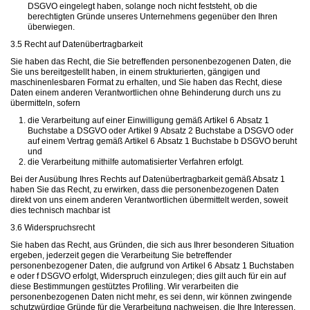
DSGVO eingelegt haben, solange noch nicht feststeht, ob die
berechtigten Gründe unseres Unternehmens gegenüber den Ihren
überwiegen.
3.5 Recht auf Datenübertragbarkeit
Sie haben das Recht, die Sie betreffenden personenbezogenen Daten, die
Sie uns bereitgestellt haben, in einem strukturierten, gängigen und
maschinenlesbaren Format zu erhalten, und Sie haben das Recht, diese
Daten einem anderen Verantwortlichen ohne Behinderung durch uns zu
übermitteln, sofern
die Verarbeitung auf einer Einwilligung gemäß Artikel 6 Absatz 1
Buchstabe a DSGVO oder Artikel 9 Absatz 2 Buchstabe a DSGVO oder
auf einem Vertrag gemäß Artikel 6 Absatz 1 Buchstabe b DSGVO beruht
und
die Verarbeitung mithilfe automatisierter Verfahren erfolgt.
Bei der Ausübung Ihres Rechts auf Datenübertragbarkeit gemäß Absatz 1
haben Sie das Recht, zu erwirken, dass die personenbezogenen Daten
direkt von uns einem anderen Verantwortlichen übermittelt werden, soweit
dies technisch machbar ist
3.6 Widerspruchsrecht
Sie haben das Recht, aus Gründen, die sich aus Ihrer besonderen Situation
ergeben, jederzeit gegen die Verarbeitung Sie betreffender
personenbezogener Daten, die aufgrund von Artikel 6 Absatz 1 Buchstaben
e oder f DSGVO erfolgt, Widerspruch einzulegen; dies gilt auch für ein auf
diese Bestimmungen gestütztes Profiling. Wir verarbeiten die
personenbezogenen Daten nicht mehr, es sei denn, wir können zwingende
schutzwürdige Gründe für die Verarbeitung nachweisen, die Ihre Interessen,