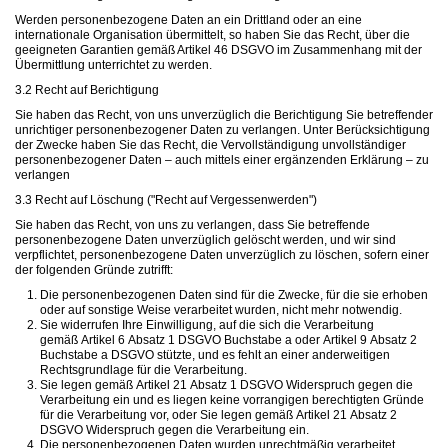
Werden personenbezogene Daten an ein Drittland oder an eine
internationale Organisation übermittelt, so haben Sie das Recht, über die
geeigneten Garantien gemäß Artikel 46 DSGVO im Zusammenhang mit der
Übermittlung unterrichtet zu werden.
3.2 Recht auf Berichtigung
Sie haben das Recht, von uns unverzüglich die Berichtigung Sie betreffender
unrichtiger personenbezogener Daten zu verlangen. Unter Berücksichtigung
der Zwecke haben Sie das Recht, die Vervollständigung unvollständiger
personenbezogener Daten – auch mittels einer ergänzenden Erklärung – zu
verlangen
3.3 Recht auf Löschung ("Recht auf Vergessenwerden")
Sie haben das Recht, von uns zu verlangen, dass Sie betreffende
personenbezogene Daten unverzüglich gelöscht werden, und wir sind
verpflichtet, personenbezogene Daten unverzüglich zu löschen, sofern einer
der folgenden Gründe zutrifft:
Die personenbezogenen Daten sind für die Zwecke, für die sie erhoben
oder auf sonstige Weise verarbeitet wurden, nicht mehr notwendig.
Sie widerrufen Ihre Einwilligung, auf die sich die Verarbeitung
gemäß Artikel 6 Absatz 1 DSGVO Buchstabe a oder Artikel 9 Absatz 2
Buchstabe a DSGVO stützte, und es fehlt an einer anderweitigen
Rechtsgrundlage für die Verarbeitung.
Sie legen gemäß Artikel 21 Absatz 1 DSGVO Widerspruch gegen die
Verarbeitung ein und es liegen keine vorrangigen berechtigten Gründe
für die Verarbeitung vor, oder Sie legen gemäß Artikel 21 Absatz 2
DSGVO Widerspruch gegen die Verarbeitung ein.
Die personenbezogenen Daten wurden unrechtmäßig verarbeitet.